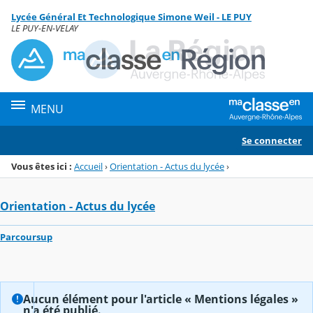
Panneau de gestion des cookies
Lycée Général Et Technologique Simone Weil - LE PUY
Menu de la rubrique
Contenu
LE PUY-EN-VELAY
MENU
Se connecter
Vous êtes ici :
Accueil
›
Orientation - Actus du lycée
›
Orientation - Actus du lycée
Parcoursup
Aucun élément pour l'article « Mentions légales »
n'a été publié.