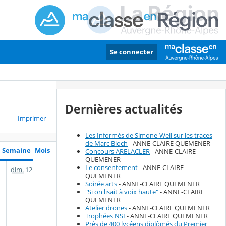
Se connecter
Dernières actualités
Imprimer
Les Informés de Simone-Weil sur les traces
de Marc Bloch
- ANNE-CLAIRE QUEMENER
Semaine
Mois
Concours ARELACLER
- ANNE-CLAIRE
QUEMENER
Le consentement
- ANNE-CLAIRE
dim.
12
QUEMENER
Soirée arts
- ANNE-CLAIRE QUEMENER
"Si on lisait à voix haute"
- ANNE-CLAIRE
QUEMENER
Atelier drones
- ANNE-CLAIRE QUEMENER
Trophées NSI
- ANNE-CLAIRE QUEMENER
Près de 400 lycéens diplômés du Premier