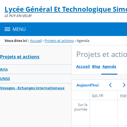
Panneau de gestion des cookies
Lycée Général Et Technologique Simo
Menu de la rubrique
Contenu
LE PUY-EN-VELAY
MENU
Vous êtes ici :
Accueil
›
Projets et actions
›
Agenda
Projets et acti
Projets et actions
Accueil
Blog
Agenda
Arts
UNSS
Aujourd’hui
Voyages - Echanges internationaux
lun.
06
mar
Sur la
journée