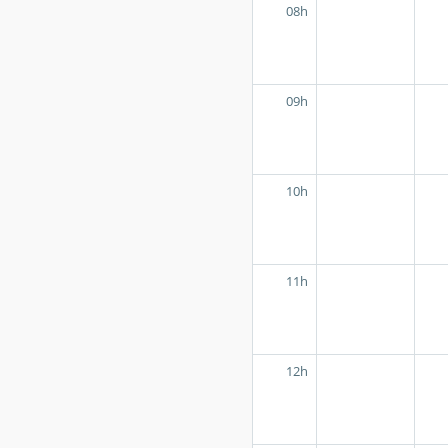
08h
09h
10h
11h
12h