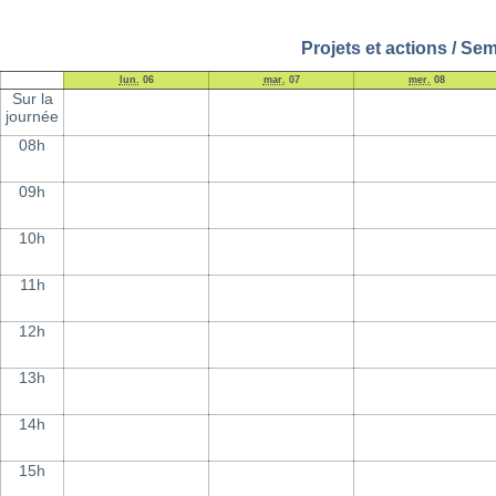
Projets et actions / Se
lun.
06
mar.
07
mer.
08
Sur la
journée
08h
09h
10h
11h
12h
13h
14h
15h