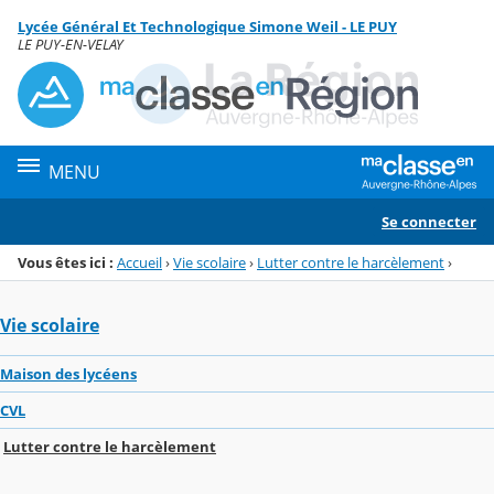
Panneau de gestion des cookies
Lycée Général Et Technologique Simone Weil - LE PUY
Menu de la rubrique
Contenu
LE PUY-EN-VELAY
MENU
Se connecter
Vous êtes ici :
Accueil
›
Vie scolaire
›
Lutter contre le harcèlement
›
Vie scolaire
Maison des lycéens
CVL
Lutter contre le harcèlement