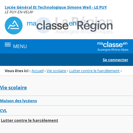
Panneau de gestion des cookies
Lycée Général Et Technologique Simone Weil - LE PUY
Menu de la rubrique
Contenu
LE PUY-EN-VELAY
MENU
Se connecter
Vous êtes ici :
Accueil
›
Vie scolaire
›
Lutter contre le harcèlement
›
Vie scolaire
Maison des lycéens
CVL
Lutter contre le harcèlement