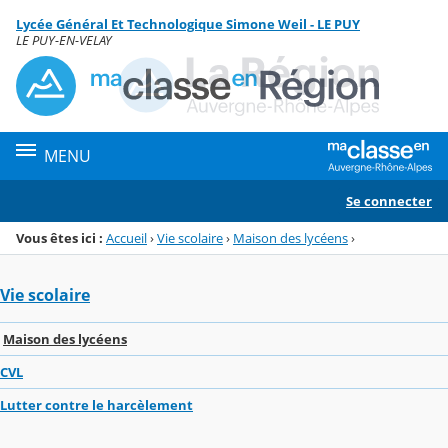
Panneau de gestion des cookies
Lycée Général Et Technologique Simone Weil - LE PUY
Menu de la rubrique
Contenu
LE PUY-EN-VELAY
MENU
Se connecter
Vous êtes ici :
Accueil
›
Vie scolaire
›
Maison des lycéens
›
Vie scolaire
Maison des lycéens
CVL
Lutter contre le harcèlement