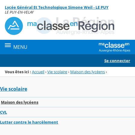
Panneau de gestion des cookies
Lycée Général Et Technologique Simone Weil - LE PUY
Menu de la rubrique
Contenu
LE PUY-EN-VELAY
MENU
Se connecter
Vous êtes ici :
Accueil
›
Vie scolaire
›
Maison des lycéens
›
Vie scolaire
Maison des lycéens
CVL
Lutter contre le harcèlement