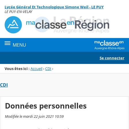
Panneau de gestion des cookies
Lycée Général Et Technologique Simone Weil - LE PUY
Menu de la rubrique
Contenu
LE PUY-EN-VELAY
MENU
Se connecter
Vous êtes ici :
Accueil
›
CDI
›
CDI
Données personnelles
Modifiée le mardi 22 juin 2021 10:59