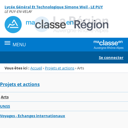
Panneau de gestion des cookies
Lycée Général Et Technologique Simone Weil - LE PUY
Menu de la rubrique
Contenu
LE PUY-EN-VELAY
MENU
Se connecter
Vous êtes ici :
Accueil
›
Projets et actions
›
Arts
Projets et actions
Arts
UNSS
Voyages - Echanges internationaux