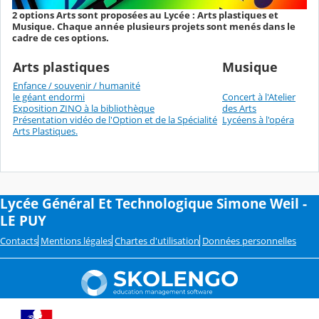
2 options Arts sont proposées au Lycée : Arts plastiques et
Musique. Chaque année plusieurs projets sont menés dans le
cadre de ces options.
Arts plastiques
Musique
Enfance / souvenir / humanité
le géant endormi
Concert à l'Atelier
Exposition ZINO à la bibliothèque
des Arts
Présentation vidéo de l'Option et de la Spécialité
Lycéens à l'opéra
Arts Plastiques.
Lycée Général Et Technologique Simone Weil -
LE PUY
Contacts
Mentions légales
Chartes d'utilisation
Données personnelles