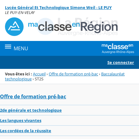
Panneau de gestion des cookies
Lycée Général Et Technologique Simone Weil - LE PUY
Menu de la rubrique
Contenu
LE PUY-EN-VELAY
MENU
Se connecter
Vous êtes ici :
Accueil
›
Offre de formation pré-bac
›
Baccalauréat
technologique
›
ST2S
Offre de formation pré-bac
2de générale et technologique
Les langues vivantes
Les cordées de la réussite