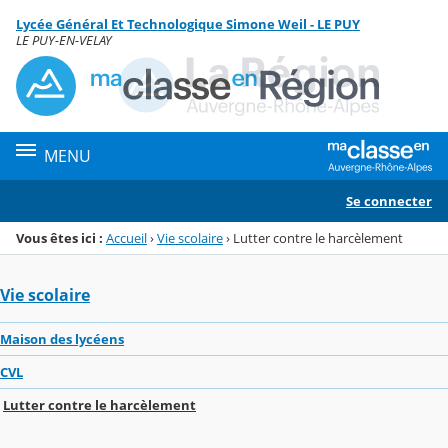
Panneau de gestion des cookies
Lycée Général Et Technologique Simone Weil - LE PUY
Menu de la rubrique
Contenu
LE PUY-EN-VELAY
MENU
Se connecter
Vous êtes ici :
Accueil
›
Vie scolaire
›
Lutter contre le harcèlement
Vie scolaire
Maison des lycéens
CVL
Lutter contre le harcèlement