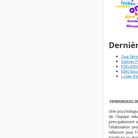
Dernièr
Que faire
Classes P
ATELIER
Elles bou
Lycée d'e
PERMANENCES DE
Une psychologue 
de l’équipe édu
principalement a
l’élaboration pr
réflexion pour l
handicap ou donn