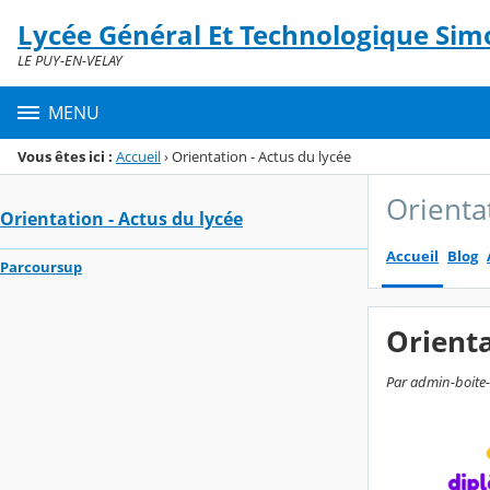
Panneau de gestion des cookies
Lycée Général Et Technologique Simo
Menu de la rubrique
Contenu
LE PUY-EN-VELAY
MENU
Vous êtes ici :
Accueil
›
Orientation - Actus du lycée
Orienta
Orientation - Actus du lycée
Accueil
Blog
Parcoursup
Orient
Par admin-boite-