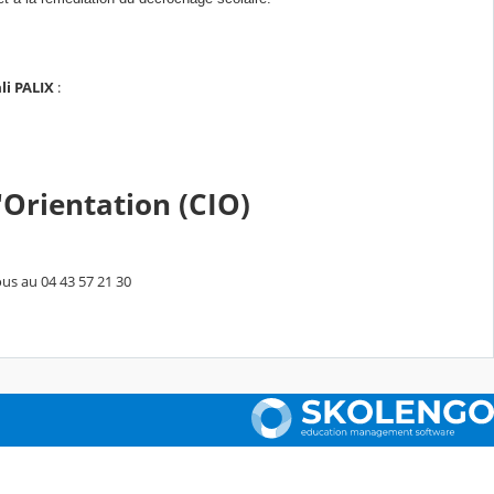
li PALIX
:
'Orientation (CIO)
à 17H .
ous au 04 43 57 21 30