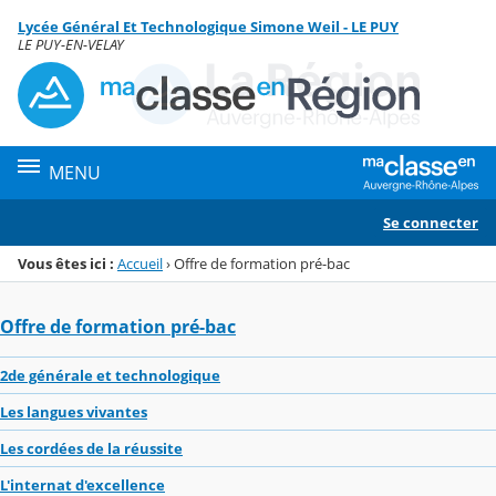
Panneau de gestion des cookies
Lycée Général Et Technologique Simone Weil - LE PUY
Menu de la rubrique
Contenu
LE PUY-EN-VELAY
MENU
Se connecter
Vous êtes ici :
Accueil
›
Offre de formation pré-bac
Offre de formation pré-bac
2de générale et technologique
Les langues vivantes
Les cordées de la réussite
L'internat d'excellence