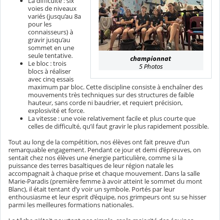
La difficulté : six
voies de niveaux
variés (jusqu’au 8a
pour les
connaisseurs) à
gravir jusqu’au
sommet en une
seule tentative.
championnat
Le bloc : trois
5 Photos
blocs à réaliser
avec cinq essais
maximum par bloc. Cette discipline consiste à enchaîner des
mouvements très techniques sur des structures de faible
hauteur, sans corde ni baudrier, et requiert précision,
explosivité et force.
La vitesse : une voie relativement facile et plus courte que
celles de difficulté, qu’il faut gravir le plus rapidement possible.
Tout au long de la compétition, nos élèves ont fait preuve d’un
remarquable engagement. Pendant ce jour et demi d’épreuves, on
sentait chez nos élèves une énergie particulière, comme si la
puissance des terres basaltiques de leur région natale les
accompagnait à chaque prise et chaque mouvement. Dans la salle
Marie-Paradis (première femme à avoir atteint le sommet du mont
Blanc), il était tentant d’y voir un symbole. Portés par leur
enthousiasme et leur esprit d’équipe, nos grimpeurs ont su se hisser
parmi les meilleures formations nationales.