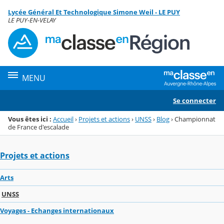
Panneau de gestion des cookies
Lycée Général Et Technologique Simone Weil - LE PUY
Menu de la rubrique
Contenu
LE PUY-EN-VELAY
MENU
Se connecter
Vous êtes ici :
Accueil
›
Projets et actions
›
UNSS
›
Blog
›
Championnat
de France d'escalade
Projets et actions
Arts
UNSS
Voyages - Echanges internationaux