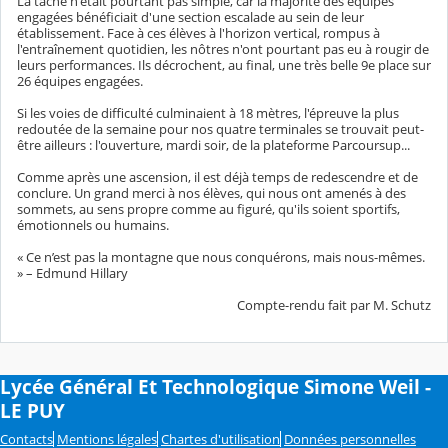
La tâche n'était pourtant pas simple, car la majorité des équipes
engagées bénéficiait d'une section escalade au sein de leur
établissement. Face à ces élèves à l'horizon vertical, rompus à
l'entraînement quotidien, les nôtres n'ont pourtant pas eu à rougir de
leurs performances. Ils décrochent, au final, une très belle 9e place sur
26 équipes engagées.
Si les voies de difficulté culminaient à 18 mètres, l'épreuve la plus
redoutée de la semaine pour nos quatre terminales se trouvait peut-
être ailleurs : l'ouverture, mardi soir, de la plateforme Parcoursup...
Comme après une ascension, il est déjà temps de redescendre et de
conclure. Un grand merci à nos élèves, qui nous ont amenés à des
sommets, au sens propre comme au figuré, qu'ils soient sportifs,
émotionnels ou humains.
« Ce n’est pas la montagne que nous conquérons, mais nous-mêmes.
» – Edmund Hillary
Compte-rendu fait par M. Schutz
Lycée Général Et Technologique Simone Weil -
LE PUY
Contacts
Mentions légales
Chartes d'utilisation
Données personnelles