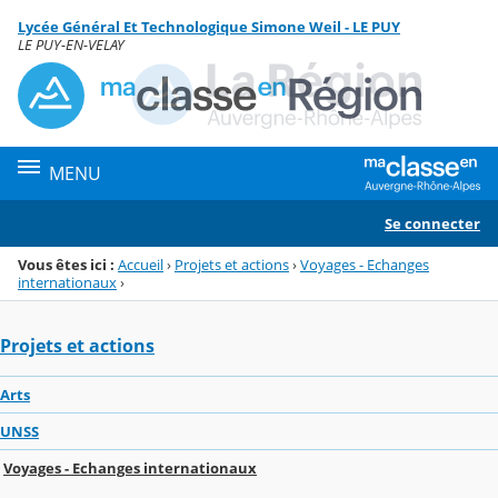
Panneau de gestion des cookies
Lycée Général Et Technologique Simone Weil - LE PUY
Menu de la rubrique
Contenu
LE PUY-EN-VELAY
MENU
Se connecter
Vous êtes ici :
Accueil
›
Projets et actions
›
Voyages - Echanges
internationaux
›
Projets et actions
Arts
UNSS
Voyages - Echanges internationaux