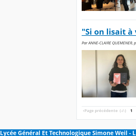
"Si on lisait 
Par ANNE-CLAIRE QUEMENER, publi
‹
Page précédente
(-/-)
1
Lycée Général Et Technologique Simone Weil - 