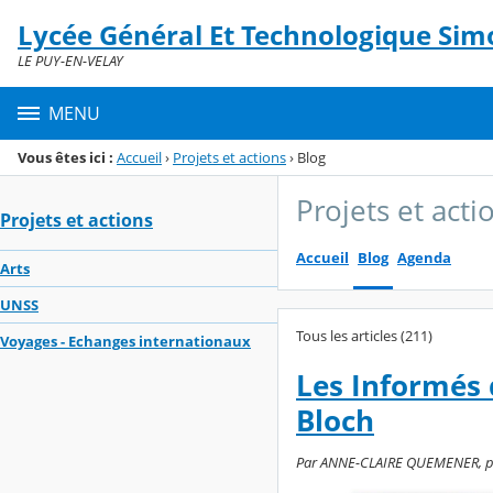
Panneau de gestion des cookies
Lycée Général Et Technologique Simo
Menu de la rubrique
Contenu
LE PUY-EN-VELAY
MENU
Vous êtes ici :
Accueil
›
Projets et actions
›
Blog
Projets et acti
Projets et actions
Accueil
Blog
Agenda
Arts
UNSS
Tous les articles (211)
Voyages - Echanges internationaux
Les Informés 
Bloch
Par ANNE-CLAIRE QUEMENER, publi