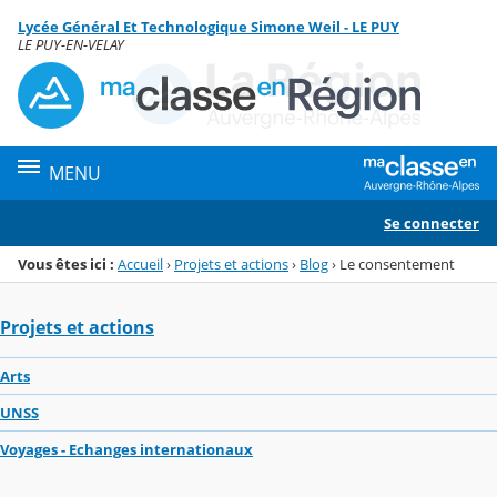
Panneau de gestion des cookies
Lycée Général Et Technologique Simone Weil - LE PUY
Menu de la rubrique
Contenu
LE PUY-EN-VELAY
MENU
Se connecter
Vous êtes ici :
Accueil
›
Projets et actions
›
Blog
›
Le consentement
Projets et actions
Arts
UNSS
Voyages - Echanges internationaux