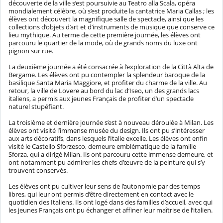
découverte de la ville s’est poursuivie au Teatro alla Scala, opéra
mondialement célèbre, où s’est produite la cantatrice Maria Callas ; les
élèves ont découvert la magnifique salle de spectacle, ainsi que les
collections d’objets d’art et d’instruments de musique que conserve ce
lieu mythique. Au terme de cette première journée, les élèves ont
parcouru le quartier de la mode, où de grands noms du luxe ont
pignon sur rue.
La deuxième journée a été consacrée à l’exploration de la Città Alta de
Bergame. Les élèves ont pu contempler la splendeur baroque de la
basilique Santa Maria Maggiore, et profiter du charme de la ville. Au
retour, la ville de Lovere au bord du lac d’Iseo, un des grands lacs
italiens, a permis aux jeunes Français de profiter d’un spectacle
naturel stupéfiant.
La troisième et dernière journée s’est à nouveau déroulée à Milan. Les
élèves ont visité l’immense musée du design. Ils ont pu s’intéresser
aux arts décoratifs, dans lesquels l’Italie excelle. Les élèves ont enfin
visité le Castello Sforzesco, demeure emblématique de la famille
Sforza, qui a dirigé Milan. Ils ont parcouru cette immense demeure, et
ont notamment pu admirer les chefs-d’œuvre de la peinture qui s’y
trouvent conservés.
Les élèves ont pu cultiver leur sens de l’autonomie par des temps
libres, qui leur ont permis d’être directement en contact avec le
quotidien des Italiens. Ils ont logé dans des familles d’accueil, avec qui
les jeunes Français ont pu échanger et affiner leur maîtrise de l’italien.