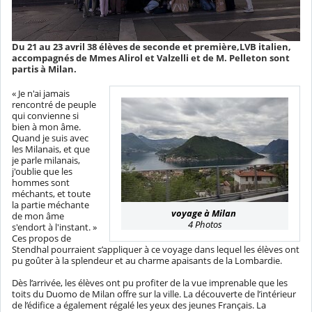
Du 21 au 23 avril 38 élèves de seconde et première,LVB italien,
accompagnés de Mmes Alirol et Valzelli et de M. Pelleton sont
partis à Milan.
« Je n'ai jamais
rencontré de peuple
qui convienne si
bien à mon âme.
Quand je suis avec
les Milanais, et que
je parle milanais,
j'oublie que les
hommes sont
méchants, et toute
la partie méchante
voyage à Milan
de mon âme
4 Photos
s'endort à l'instant. »
Ces propos de
Stendhal pourraient s’appliquer à ce voyage dans lequel les élèves ont
pu goûter à la splendeur et au charme apaisants de la Lombardie.
Dès l’arrivée, les élèves ont pu profiter de la vue imprenable que les
toits du Duomo de Milan offre sur la ville. La découverte de l’intérieur
de l’édifice a également régalé les yeux des jeunes Français. La