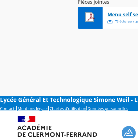
Pièces jointes
Menu self se
Télécharger
( .
p
Lycée Général Et Technologique Simone Weil - 
Contacts
Mentions légales
Chartes d'utilisation
Données personnelles