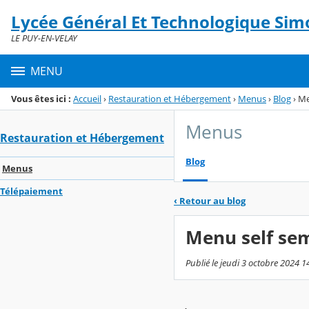
Panneau de gestion des cookies
Lycée Général Et Technologique Simo
Menu de la rubrique
Contenu
LE PUY-EN-VELAY
MENU
Vous êtes ici :
Accueil
›
Restauration et Hébergement
›
Menus
›
Blog
›
Me
Menus
Restauration et Hébergement
Blog
Menus
Télépaiement
‹
Retour au blog
Menu self sem
Publié le jeudi 3 octobre 2024 1