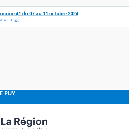
maine 41 du 07 au 11 octobre 2024
df
,
486.35
ko
)
LE PUY