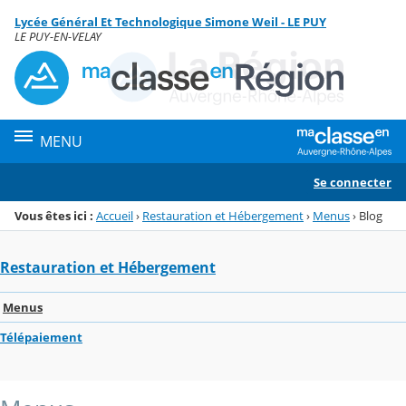
Panneau de gestion des cookies
Lycée Général Et Technologique Simone Weil - LE PUY
Menu de la rubrique
Contenu
LE PUY-EN-VELAY
MENU
Se connecter
Vous êtes ici :
Accueil
›
Restauration et Hébergement
›
Menus
›
Blog
Restauration et Hébergement
Menus
Télépaiement