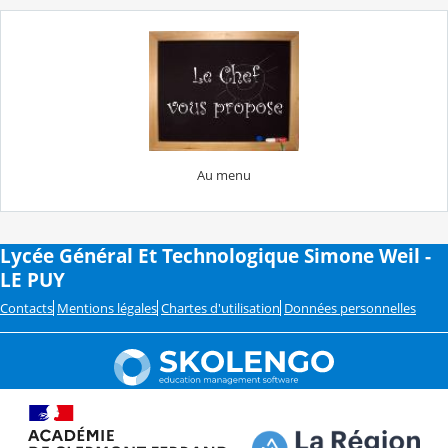
Au menu
Lycée Général Et Technologique Simone Weil -
LE PUY
Contacts
Mentions légales
Chartes d'utilisation
Données personnelles