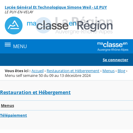
Panneau de gestion des cookies
Lycée Général Et Technologique Simone Weil - LE PUY
Menu de la rubrique
Contenu
LE PUY-EN-VELAY
MENU
Se connecter
Vous êtes ici :
Accueil
›
Restauration et Hébergement
›
Menus
›
Blog
›
Menu self semaine 50 du 09 au 13 déceùbre 2024
Restauration et Hébergement
Menus
Télépaiement