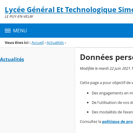
Panneau de gestion des cookies
Lycée Général Et Technologique Simo
Menu de la rubrique
Contenu
LE PUY-EN-VELAY
MENU
Vous êtes ici :
Accueil
›
Actualités
›
Données pers
Actualités
Modifiée le mardi 22 juin 2021 
Cette page a pour objectif de 
Des engagements en mat
De l'utilisation de vos
Des modalités de l'exerc
Consultez la
politique de pr