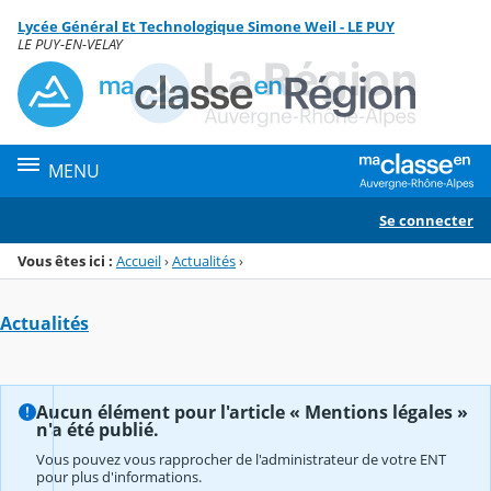
Panneau de gestion des cookies
Lycée Général Et Technologique Simone Weil - LE PUY
Menu de la rubrique
Contenu
LE PUY-EN-VELAY
MENU
Se connecter
Vous êtes ici :
Accueil
›
Actualités
›
Actualités
Aucun élément pour l'article « Mentions légales »
n'a été publié.
Vous pouvez vous rapprocher de l'administrateur de votre ENT
pour plus d'informations.