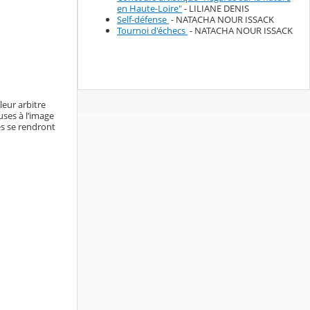
en Haute-Loire"
- LILIANE DENIS
Self-défense
- NATACHA NOUR ISSACK
Tournoi d'échecs
- NATACHA NOUR ISSACK
eur arbitre
uses à l’image
es se rendront