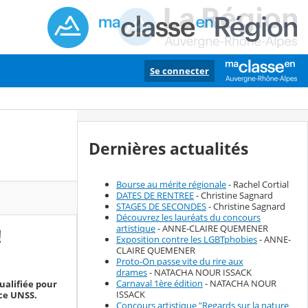
Se connecter
Dernières actualités
Bourse au mérite régionale
- Rachel Cortial
DATES DE RENTREE
- Christine Sagnard
STAGES DE SECONDES
- Christine Sagnard
Découvrez les lauréats du concours
artistique
- ANNE-CLAIRE QUEMENER
!
Exposition contre les LGBTphobies
- ANNE-
CLAIRE QUEMENER
Proto-On passe vite du rire aux
drames
- NATACHA NOUR ISSACK
Carnaval 1ère édition
- NATACHA NOUR
qualifiée pour
ISSACK
ce UNSS.
Concours artistique "Regards sur la nature