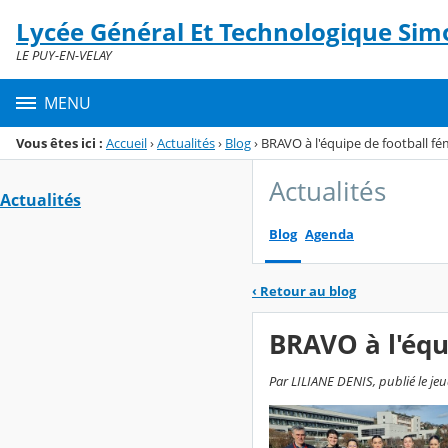
Panneau de gestion des cookies
Lycée Général Et Technologique Simo
Menu de la rubrique
Contenu
LE PUY-EN-VELAY
MENU
Vous êtes ici :
Accueil
›
Actualités
›
Blog
›
BRAVO à l'équipe de football fé
Actualités
Actualités
Blog
Agenda
‹
Retour au blog
BRAVO à l'équ
Par LILIANE DENIS, publié le jeu