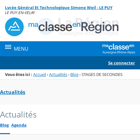
Panneau de gestion des cookies
Lycée Général Et Technologique Simone Weil - LE PUY
Menu de la rubrique
Contenu
LE PUY-EN-VELAY
MENU
Se connecter
Vous êtes ici :
Accueil
›
Actualités
›
Blog
›
STAGES DE SECONDES
Actualités
Actualités
Blog
Agenda