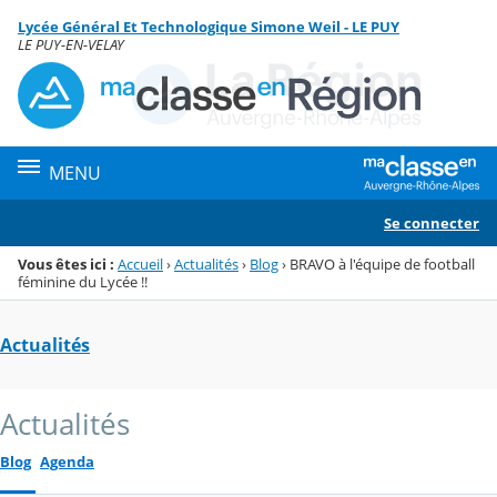
Panneau de gestion des cookies
Lycée Général Et Technologique Simone Weil - LE PUY
Menu de la rubrique
Contenu
LE PUY-EN-VELAY
MENU
Se connecter
Vous êtes ici :
Accueil
›
Actualités
›
Blog
›
BRAVO à l'équipe de football
féminine du Lycée !!
Actualités
Actualités
Blog
Agenda