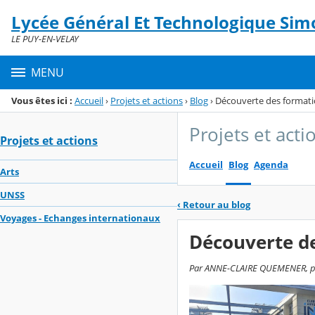
Panneau de gestion des cookies
Lycée Général Et Technologique Simo
Menu de la rubrique
Contenu
LE PUY-EN-VELAY
MENU
Vous êtes ici :
Accueil
›
Projets et actions
›
Blog
›
Découverte des formati
Projets et acti
Projets et actions
Accueil
Blog
Agenda
Arts
UNSS
‹
Retour au blog
Voyages - Echanges internationaux
Découverte de
Par ANNE-CLAIRE QUEMENER, publ