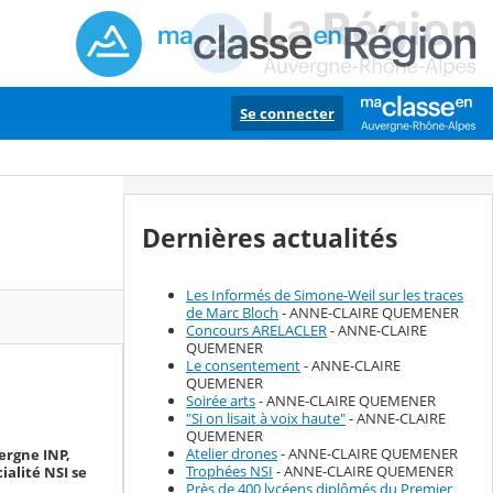
Se connecter
Dernières actualités
Les Informés de Simone-Weil sur les traces
de Marc Bloch
- ANNE-CLAIRE QUEMENER
Concours ARELACLER
- ANNE-CLAIRE
QUEMENER
Le consentement
- ANNE-CLAIRE
QUEMENER
Soirée arts
- ANNE-CLAIRE QUEMENER
"Si on lisait à voix haute"
- ANNE-CLAIRE
QUEMENER
Atelier drones
- ANNE-CLAIRE QUEMENER
ergne INP,
Trophées NSI
- ANNE-CLAIRE QUEMENER
ialité NSI se
Près de 400 lycéens diplômés du Premier