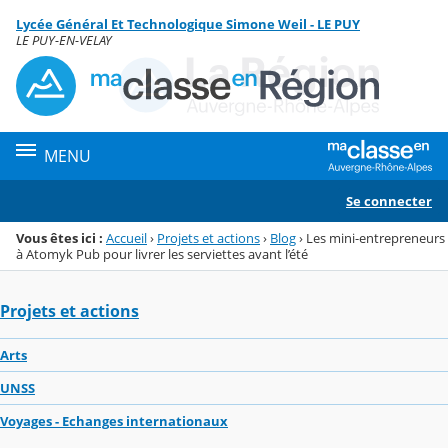
Panneau de gestion des cookies
Lycée Général Et Technologique Simone Weil - LE PUY
Menu de la rubrique
Contenu
LE PUY-EN-VELAY
MENU
Se connecter
Vous êtes ici :
Accueil
›
Projets et actions
›
Blog
›
Les mini-entrepreneurs
à Atomyk Pub pour livrer les serviettes avant l’été
Projets et actions
Arts
UNSS
Voyages - Echanges internationaux