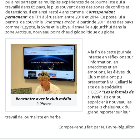
pu ainsi partager les multiples expériences de ce journaliste qui a
travaillé dans 65 pays, le plus souvent dans des zones de conflits et
de tensions. Il est ainsi resté 4 ans comme "
Correspondant
permanent
" de TF1 à Jérusalem entre 2010 et 2014. Ce poste lui a
permis de couvrir le "
Printemps arabe
" à partir de 2011 dans des pays
comme l'Egypte, la Syrie et la Libye. Il travaille aujourd'hui dans la
zone Arctique, nouveau point chaud géopolitique du globe.
A la fin de cette journée
intense en réflexions sur
l'information, en
anecdotes et en
émotions, les élèves du
Club média ont pu
présenter à M. Cellard le
site de la spécialité
HGGSP
"Les informés de
S. Weil"
. Ils ont pu
Rencontre avec le club média
apprécier à nouveau les
3 Photos
conseils chaleureux du
grand reporter sur leur
travail de journaliste en herbe.
Compte-rendu fait par N. Favre-Réguillon