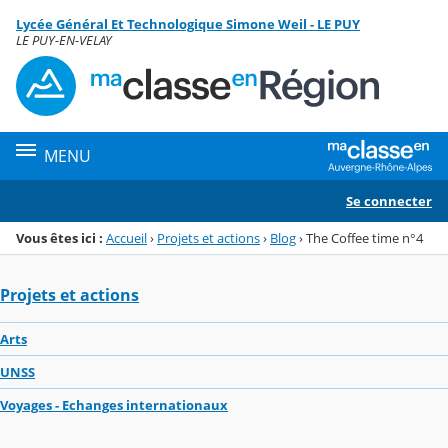
Panneau de gestion des cookies
Lycée Général Et Technologique Simone Weil - LE PUY
Menu de la rubrique
Contenu
LE PUY-EN-VELAY
MENU
Se connecter
Vous êtes ici :
Accueil
›
Projets et actions
›
Blog
›
The Coffee time n°4
Projets et actions
Arts
UNSS
Voyages - Echanges internationaux