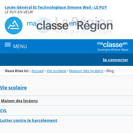
Panneau de gestion des cookies
Lycée Général Et Technologique Simone Weil - LE PUY
Menu de la rubrique
Contenu
LE PUY-EN-VELAY
MENU
Se connecter
Vous êtes ici :
Accueil
›
Vie scolaire
›
Maison des lycéens
›
Blog
Vie scolaire
Maison des lycéens
CVL
Lutter contre le harcèlement