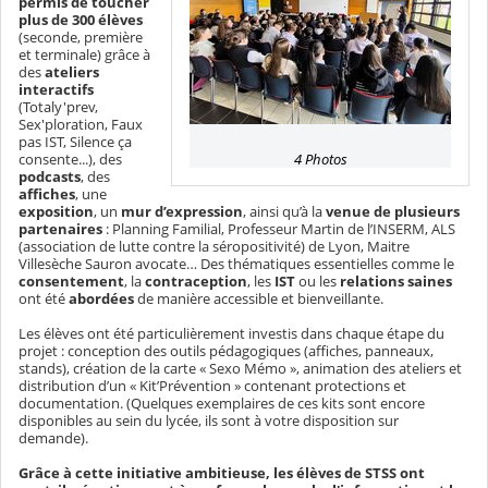
permis de toucher
plus de 300 élèves
(seconde, première
et terminale) grâce à
des
ateliers
interactifs
(Totaly'prev,
Sex'ploration, Faux
pas IST, Silence ça
4 Photos
consente...), des
podcasts
, des
affiches
, une
exposition
, un
mur d’expression
, ainsi qu’à la
venue de plusieurs
partenaires
: Planning Familial, Professeur Martin de l’INSERM, ALS
(association de lutte contre la séropositivité) de Lyon, Maitre
Villesèche Sauron avocate… Des thématiques essentielles comme le
consentement
, la
contraception
, les
IST
ou les
relations saines
ont été
abordées
de manière accessible et bienveillante.
Les élèves ont été particulièrement investis dans chaque étape du
projet : conception des outils pédagogiques (affiches, panneaux,
stands), création de la carte « Sexo Mémo », animation des ateliers et
distribution d’un « Kit’Prévention » contenant protections et
documentation. (Quelques exemplaires de ces kits sont encore
disponibles au sein du lycée, ils sont à votre disposition sur
demande).
Grâce à cette initiative ambitieuse, les élèves de STSS ont