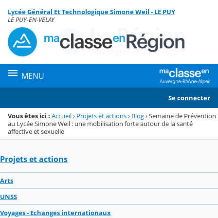
Panneau de gestion des cookies
Lycée Général Et Technologique Simone Weil - LE PUY
Menu de la rubrique
Contenu
LE PUY-EN-VELAY
MENU
Se connecter
Vous êtes ici :
Accueil
›
Projets et actions
›
Blog
›
Semaine de Prévention
au Lycée Simone Weil : une mobilisation forte autour de la santé
affective et sexuelle
Projets et actions
Arts
UNSS
Voyages - Echanges internationaux