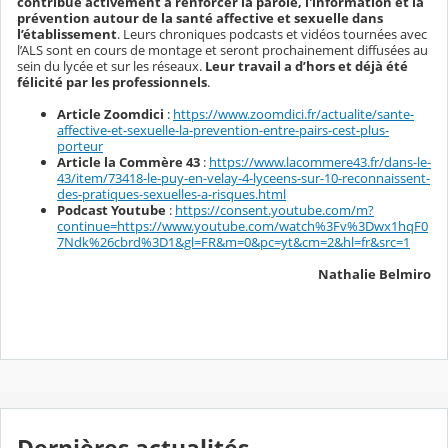
contribué activement à renforcer la parole, l'information et la
prévention autour de la santé affective et sexuelle dans
l’établissement
. Leurs chroniques podcasts et vidéos tournées avec
l’ALS sont en cours de montage et seront prochainement diffusées au
sein du lycée et sur les réseaux.
Leur travail a d’hors et déjà été
félicité par les professionnels
.
Article Zoomdici
:
https://www.zoomdici.fr/actualite/sante-
affective-et-sexuelle-la-prevention-entre-pairs-cest-plus-
porteur
Article la Commère 43
:
https://www.lacommere43.fr/dans-le-
43/item/73418-le-puy-en-velay-4-lyceens-sur-10-reconnaissent-
des-pratiques-sexuelles-a-risques.html
Podcast Youtube
:
https://consent.youtube.com/m?
continue=https://www.youtube.com/watch%3Fv%3Dwx1hqF0
7Ndk%26cbrd%3D1&gl=FR&m=0&pc=yt&cm=2&hl=fr&src=1
Nathalie Belmiro